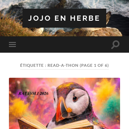
JOJO EN HERBE
Toggle
Toggle
search
mobile
field
menu
ÉTIQUETTE :
READ-A-THON
(PAGE 1 OF 6)