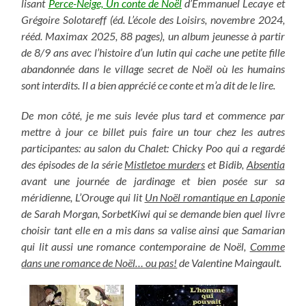
lisant
Perce-Neige, Un conte de Noël
d’Emmanuel Lecaye et
Grégoire Solotareff (éd. L’école des Loisirs, novembre 2024,
rééd. Maximax 2025, 88 pages), un album jeunesse à partir
de 8/9 ans avec l’histoire d’un lutin qui cache une petite fille
abandonnée dans le village secret de Noël où les humains
sont interdits. Il a bien apprécié ce conte et m’a dit de le lire.
De mon côté, je me suis levée plus tard et commence par
mettre à jour ce billet puis faire un tour chez les autres
participantes: au salon du Chalet: Chicky Poo qui a regardé
des épisodes de la série
Mistletoe murders
et Bidib,
Absentia
avant une journée de jardinage et bien posée sur sa
méridienne, L’Orouge qui lit
Un Noël romantique en Laponie
de Sarah Morgan, SorbetKiwi qui se demande bien quel livre
choisir tant elle en a mis dans sa valise ainsi que Samarian
qui lit aussi une romance contemporaine de Noël,
Comme
dans une romance de Noël… ou pas!
de Valentine Maingault.