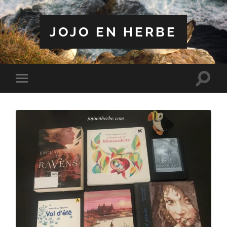
JOJO EN HERBE
Toggle
Toggle
search
mobile
field
menu