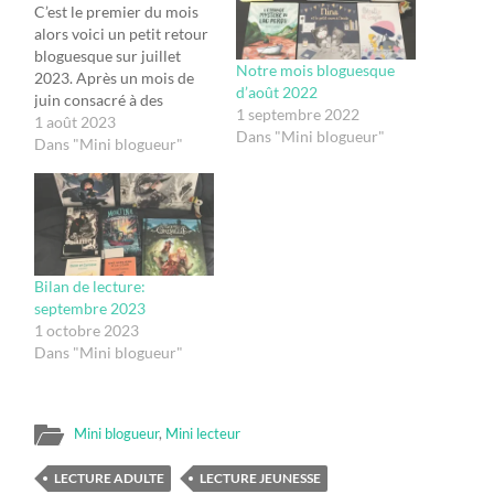
C’est le premier du mois
alors voici un petit retour
bloguesque sur juillet
Notre mois bloguesque
2023. Après un mois de
d’août 2022
juin consacré à des
1 septembre 2022
lectures anglaises avec le
1 août 2023
Dans "Mini blogueur"
Mois Anglais 2023 et nos
Dans "Mini blogueur"
(re)lectures estivales avec
le début de l’été, nous
avons continué ce mois-ci
des lectures semblables.
Voici d’ailleurs mon
petit…
Bilan de lecture:
septembre 2023
1 octobre 2023
Dans "Mini blogueur"
Mini blogueur
,
Mini lecteur
LECTURE ADULTE
LECTURE JEUNESSE