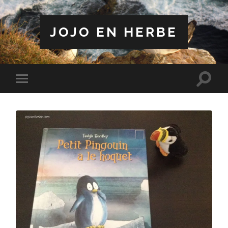
JOJO EN HERBE
Toggle
Toggle
search
mobile
field
menu