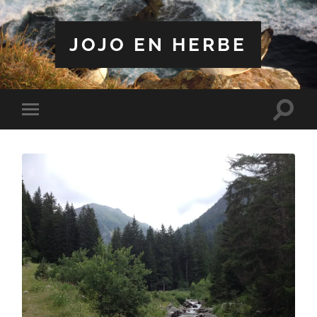
JOJO EN HERBE
Toggle
Toggle
search
mobile
field
menu