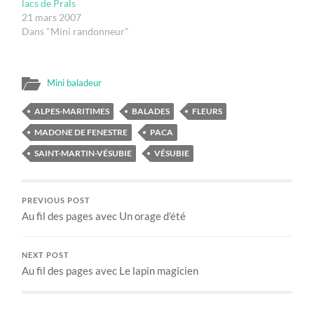
lacs de Prals
21 mars 2007
Dans "Mini randonneur"
Mini baladeur
ALPES-MARITIMES
BALADES
FLEURS
MADONE DE FENESTRE
PACA
SAINT-MARTIN-VÉSUBIE
VÉSUBIE
PREVIOUS POST
Au fil des pages avec Un orage d’été
NEXT POST
Au fil des pages avec Le lapin magicien