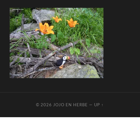
© 2026
JOJO EN HERBE
—
UP ↑