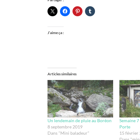
J’aime ça :
Articles similaires
Un lendemain de pluie au Boréon
Semaine 7 
8 septembre 2019
Porte
Dans "Mini baladeur"
15 février
Dans "min