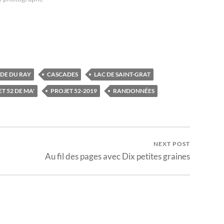
DE DU RAY
CASCADES
LAC DE SAINT-GRAT
T 52 DE MA'
PROJET 52-2019
RANDONNÉES
NEXT POST
Au fil des pages avec Dix petites graines