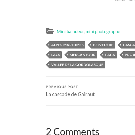
Mini baladeur
,
mini photographe
ALPES-MARITIMES
BELVÉDÈRE
CASCA
LACS
MERCANTOUR
PACA
PROJE
VALLÉE DE LA GORDOLASQUE
PREVIOUS POST
La cascade de Gairaut
2 Comments