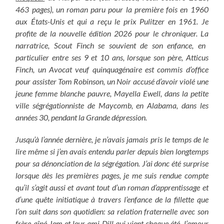
463 pages), un roman paru pour la première fois en 1960
aux États-Unis et qui a reçu le prix Pulitzer en 1961. Je
profite de la nouvelle édition 2026 pour le chroniquer. La
narratrice, Scout Finch se souvient de son enfance, en
particulier entre ses 9 et 10 ans, lorsque son père, Atticus
Finch, un Avocat veuf quinquagénaire est commis d’office
pour assister Tom Robinson, un Noir accusé d’avoir violé une
jeune femme blanche pauvre, Mayella Ewell, dans la petite
ville ségrégationniste de Maycomb, en Alabama, dans les
années 30, pendant la Grande dépression.
Jusqu’à l’année dernière, je n’avais jamais pris le temps de le
lire même si j’en avais entendu parler depuis bien longtemps
pour sa dénonciation de la ségrégation. J’ai donc été surprise
lorsque dès les premières pages, je me suis rendue compte
qu’il s’agit aussi et avant tout d’un roman d’apprentissage et
d’une quête initiatique à travers l’enfance de la fillette que
l’on suit dans son quotidien: sa relation fraternelle avec son
frère aîné Jem et leur ami Dill qui vient chaque été, l’amour