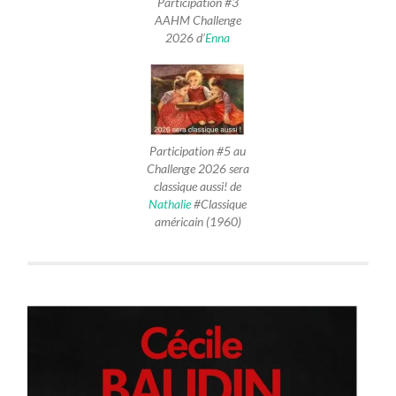
Participation #3
AAHM Challenge
2026 d’
Enna
Participation #5 au
Challenge 2026 sera
classique aussi! de
Nathalie
#Classique
américain (1960)