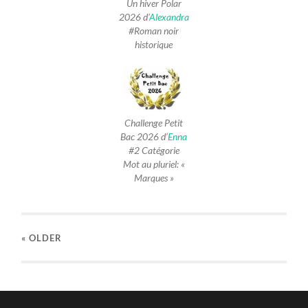
Un hiver Polar
2026 d’
Alexandra
#Roman noir
historique
Challenge Petit
Bac 2026 d’
Enna
#2 Catégorie
Mot au pluriel: «
Marques »
« OLDER