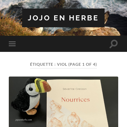
JOJO EN HERBE
Toggle
Toggle
search
mobile
field
menu
ÉTIQUETTE :
VIOL
(PAGE 1 OF 4)