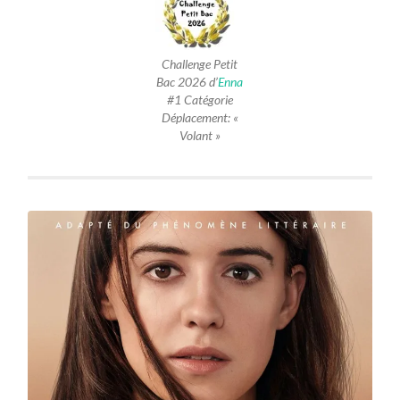
Challenge Petit
Bac 2026 d’
Enna
#1 Catégorie
Déplacement: «
Volant »