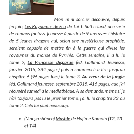
Mon mini sorcier découvre, depuis
fin juin,
Les Royaumes de Feu
de Tui T. Sutherland, une série
de romans fantasy jeunesse à partir de 9 ans avec l’histoire
de 5 jeunes dragons qui, selon une mystérieuse prophétie,
seraient capable de mettre fin à la guerre qui divise les
royaumes du monde de Pyrrhia. Cette semaine, il a lu le
tome 2,
La Princesse disparue
(éd. Gallimard Jeunesse,
janvier 2015, 384 pages) puis a commencé à lire jusqu’au
chapitre 6 (96 pages lues) le tome 3,
Au cœur de la jungle
(éd. Gallimard jeunesse, septembre 2015, 416 pages) que j’ai
récupéré samedi à la médiathèque. A sa demande, même si je
n’ai toujours pas lu le premier tome, j’ai lu le chapitre 23 du
tome 2. Cela lui plaît beaucoup.
(Manga shōnen)
Mashle
de Hajime Komoto
(T2, T3
et T4)