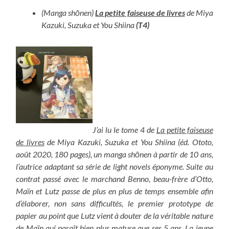
(Manga shōnen)
La petite faiseuse de livres
de Miya
Kazuki, Suzuka et You Shiina
(T4)
J’ai lu le tome 4 de
La petite faiseuse
de livres
de Miya Kazuki, Suzuka et You Shiina (éd. Ototo,
août 2020, 180 pages), un manga shōnen à partir de 10 ans,
l’autrice adaptant sa série de light novels éponyme. Suite au
contrat passé avec le
marchand Benno, beau-frère d’Otto,
Maïn et Lutz passe de plus en plus de temps ensemble afin
d’élaborer, non sans difficultés, le premier prototype de
papier au point que Lutz vient à douter de la véritable nature
de Maïn qui paraît bien plus mature que ses 5 ans. La jeune