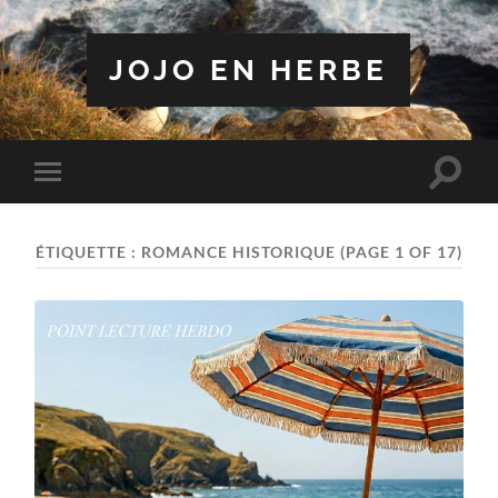
JOJO EN HERBE
Toggle
Toggle
search
mobile
field
menu
ÉTIQUETTE :
ROMANCE HISTORIQUE
(PAGE 1 OF 17)