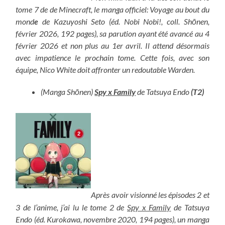
tome 7 de de Minecraft, le manga officiel: Voyage au bout du
mond
e
de
Kazuyoshi Seto (éd. Nobi Nobi!, coll. Shōnen,
février 2026, 192 pages), sa parution ayant été avancé au 4
février 2026 et non plus au 1er avril. Il attend désormais
avec impatience le prochain tome. Cette fois, avec son
équipe, Nico White doit affronter un redoutable Warden.
(Manga Shōnen)
Spy x Family
de Tatsuya Endo
(T2)
Après avoir visionné les épisodes 2 et
3 de l’anime, j’ai lu le tome 2 de
Spy x Family
de Tatsuya
Endo (éd. Kurokawa, novembre 2020, 194 pages), un manga