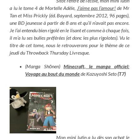
Sitôt rentré de l’école, mon mini lutin
a lu le tome 4 de Mortelle Adèle,
J’aime pas l’amour!
de Mr
Tan et Miss Prickly (éd. Bayard, septembre 2012, 96 pages),
une BD jeunesse à partir de 8 ans et qu’il n’avait pas encore.
Je l’ai entendu bien rigolé en le lisant et comme à chaque fois,
il m’a lu ses bulles préférées (et donc les plus rigolotes). Vu le
titre de cet tome, nous le retrouverons pour le thème de ce
jeudi du Throwback Thursday Livresque.
(Manga Shōnen)
Minecraft, le manga officiel:
Voyage au bout du monde
de
Kazuyoshi Seto
(T7)
Mon mini lutin a lu dès son achat le