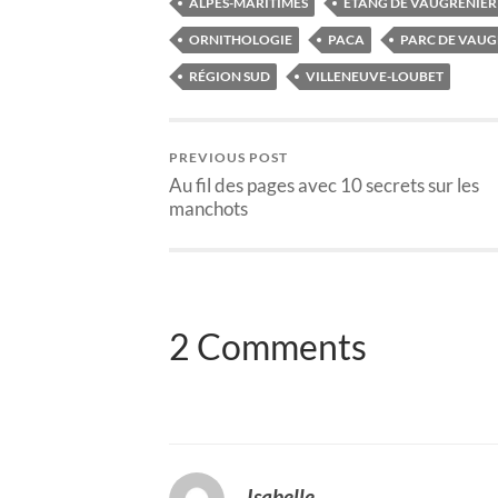
ALPES-MARITIMES
ÉTANG DE VAUGRENIER
ORNITHOLOGIE
PACA
PARC DE VAUG
RÉGION SUD
VILLENEUVE-LOUBET
PREVIOUS POST
Au fil des pages avec 10 secrets sur les
manchots
2 Comments
Isabelle