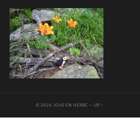
© 2026
JOJO EN HERBE
—
UP ↑