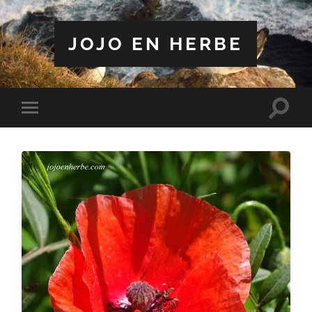
JOJO EN HERBE
Toggle
Toggle
search
mobile
field
menu