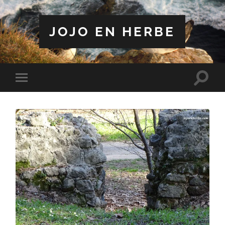
JOJO EN HERBE
Toggle
Toggle
search
mobile
field
menu