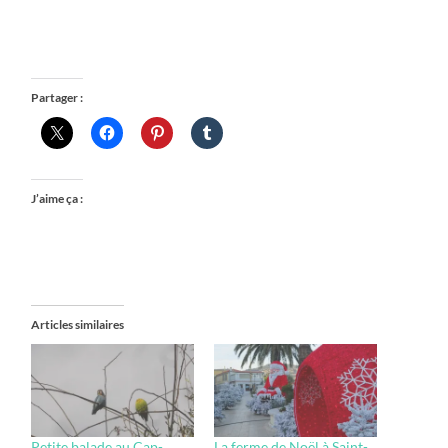
Partager :
J’aime ça :
Articles similaires
Petite balade au Cap-
La ferme de Noël à Saint-