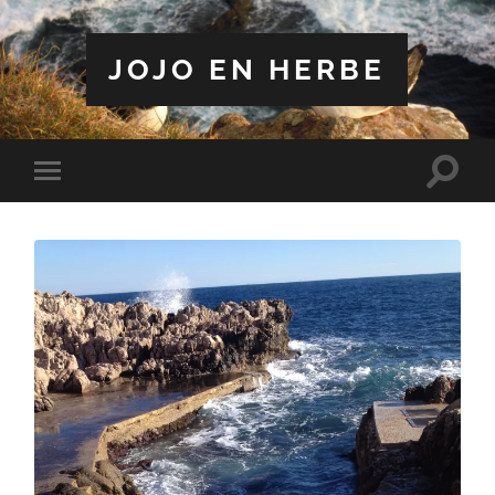
JOJO EN HERBE
Toggle
Toggle
search
mobile
field
menu