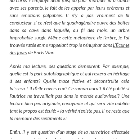
au corps » employé deux fois) ou pour marquer la distance
avec ses parents, le fait de les appeler par leurs prénoms et
sans émotions palpables. Il n’y a pas vraiment de fil
conducteur si ce n’est que la quadragénaire ouvre des boîtes
dans sa cave dans laquelle, au fil des mois, un arbre
improbable surgit. Même cette métaphore de l’arbre, je l’ai
trouvée ratée et me rappelant trop le nénuphar dans
L’Écume
des jours
de Boris Vian.
Après ma lecture, des questions demeurent. Par exemple,
quelle est la part autobiographique et qui restera en héritage
à ses enfants? Quelle trace fictive et déconstruite cela
laissera-t-il d’elle envers eux? Ce roman aurait-il été publié si
l’autrice ne travaillait pas dans le monde audiovisuel? Une
lecture bien peu originale, ennuyante et qui sera vite oubliée
tant le propos est éculé: « la vérité n’existe pas, il ne reste que
la mémoire des sentiments »!
Enfin, il y est question d’un stage de la narratrice effectuée