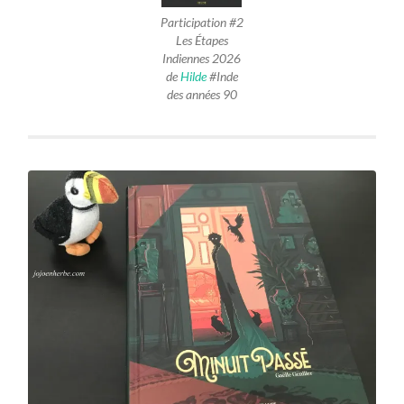
Participation #2
Les Étapes
Indiennes 2026
de
Hilde
#Inde
des années 90