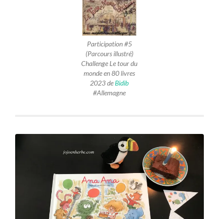
Participation #5
(Parcours illustré)
Challenge Le tour du
monde en 80 livres
2023 de
Bidib
#Allemagne