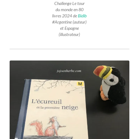
Challenge Le tour
du monde en 80
livres 2024 de
Bidib
#Argentine (auteur)
et Espagne
(illustrateur)