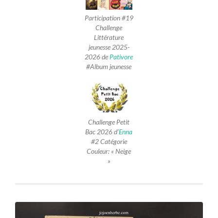
Participation #19
Challenge
Littérature
jeunesse 2025-
2026 de
Pativore
#Album jeunesse
Challenge Petit
Bac 2026 d’
Enna
#2 Catégorie
Couleur: « Neige
»