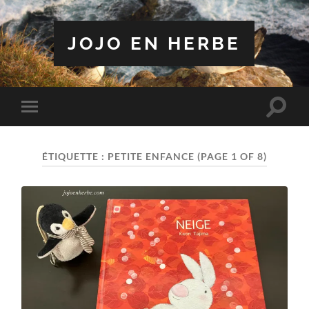
JOJO EN HERBE
Toggle
Toggle
search
mobile
field
menu
ÉTIQUETTE :
PETITE ENFANCE
(PAGE 1 OF 8)