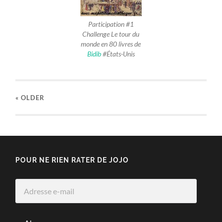
Participation #1
Challenge Le tour du
monde en 80 livres de
Bidib
#États-Unis
« OLDER
POUR NE RIEN RATER DE JOJO
Adresse
e-
mail