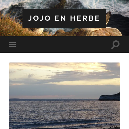
JOJO EN HERBE
Toggle
Toggle
search
mobile
field
menu