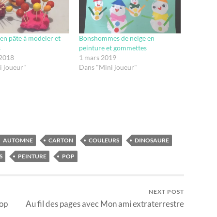
en pâte à modeler et
Bonshommes de neige en
s
peinture et gommettes
 2018
1 mars 2019
i joueur"
Dans "Mini joueur"
AUTOMNE
CARTON
COULEURS
DINOSAURE
S
PEINTURE
POP
NEXT POST
Pop
Au fil des pages avec Mon ami extraterrestre