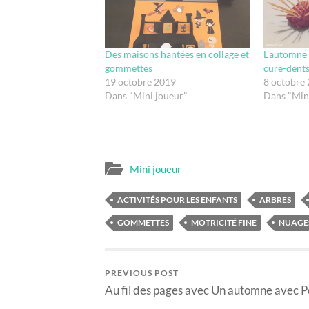
Des maisons hantées en collage et
L’automne 
gommettes
cure-dent
19 octobre 2019
8 octobre
Dans "Mini joueur"
Dans "Min
Mini joueur
ACTIVITÉS POUR LES ENFANTS
ARBRES
GOMMETTES
MOTRICITÉ FINE
NUAGE
PREVIOUS POST
Au fil des pages avec Un automne avec 