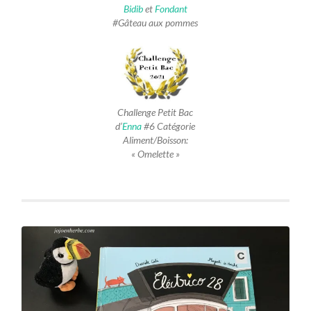
Bidib
et
Fondant
#Gâteau aux pommes
Challenge Petit Bac
d’
Enna
#6 Catégorie
Aliment/Boisson:
« Omelette »