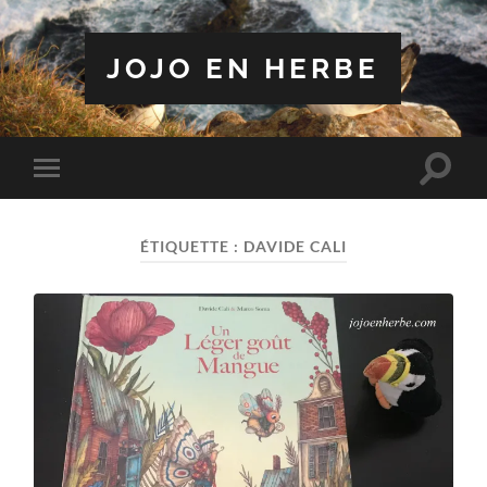
JOJO EN HERBE
Toggle
Toggle
search
mobile
field
menu
ÉTIQUETTE :
DAVIDE CALI